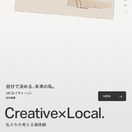
02
03
04
05
自分で決める、未来の私。
18（エイティーン）
V
I
E
W
自社事業
V
I
E
W
交通事故をゼロにしたい。
C
r
e
a
t
i
v
e
L
o
c
a
l
.
cap & bear
岡山トヨペット株式会社
私たちの考える価値観
らしさはエピソードの中に。
うさぎのお姉さん