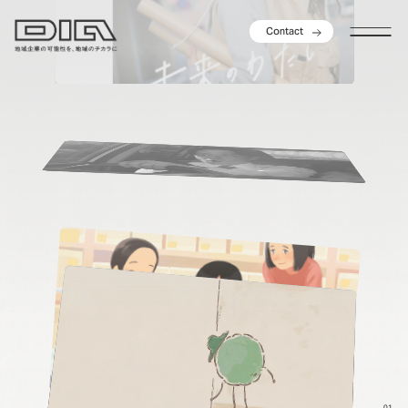
C
o
n
t
a
c
t
C
o
n
t
a
c
t
S
e
r
v
i
c
e
01