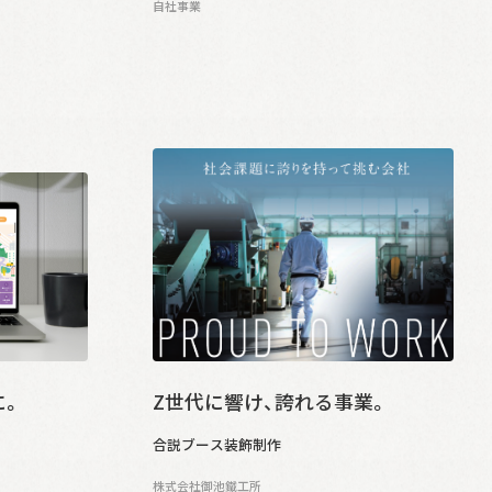
自社事業
に。
Z世代に響け、誇れる事業。
合説ブース装飾制作
株式会社御池鐵工所