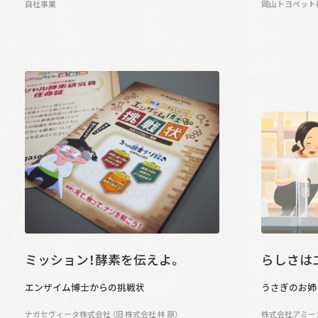
自社事業
岡山トヨペット
ミッション！酵素を伝えよ。
らしさは
エンザイム博士からの挑戦状
うさぎのお姉
ナガセヴィータ株式会社 （旧 株式会社 林 原）
株式会社アミー