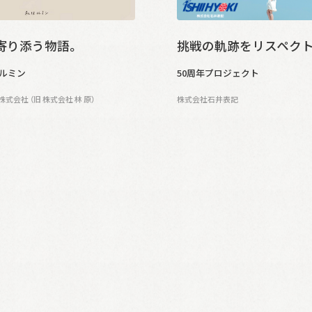
寄り添う物語。
挑戦の軌跡をリスペクト
ルミン
50周年プロジェクト
式会社 （旧 株式会社 林 原）
株式会社石井表記