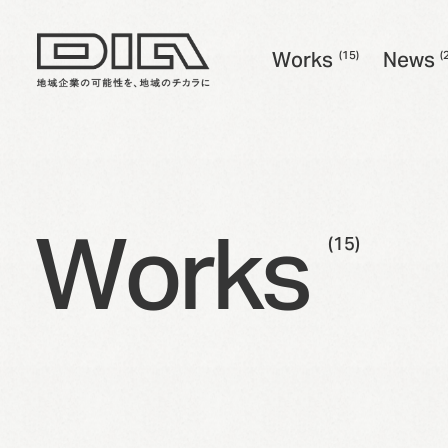
W
o
r
k
s
N
e
w
s
(15)
(
W
o
r
k
s
N
e
w
s
W
o
r
k
s
(15)