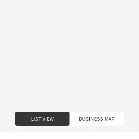
L
I
S
T
V
I
E
W
B
U
S
I
N
E
S
S
M
A
P
L
I
S
T
V
I
E
W
B
U
S
I
N
E
S
S
M
A
P