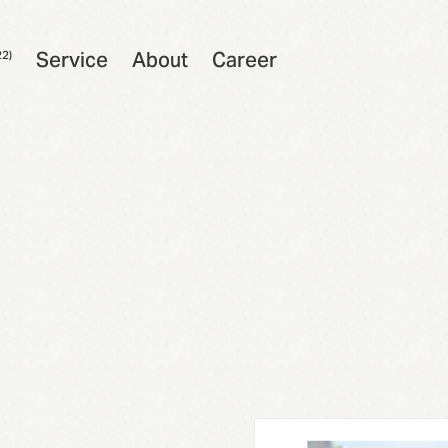
S
e
r
v
i
c
e
A
b
o
u
t
C
a
r
e
e
r
22)
S
e
r
v
i
c
e
A
b
o
u
t
C
a
r
e
e
r