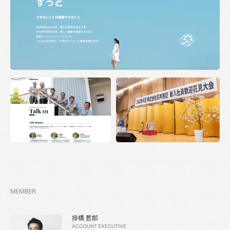
MEMBER
掛橋 哲郎
ACCOUNT EXECUTIVE