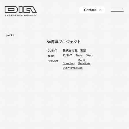
C
o
n
t
a
c
t
C
o
n
t
a
c
t
Works
50周年プロジェクト
株式会社石井表記
CLIENT
EVENT
Tools
Web
TAGS
Public
SERVICE
Branding
Relations
Event Produce