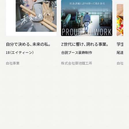
自分で決める、未来の私。
Z世代に響け、誇れる事業。
学生と
18（エイティーン）
合説ブース装飾制作
尾道市
自社事業
株式会社御池鐵工所
自社事