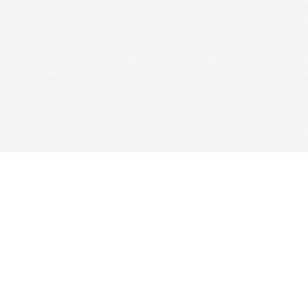
Contents
W
o
r
k
s
(15)