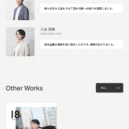
様々な方々と話をさせて頂き
仕事への誇りを実感しました。
三谷 佳美
WEB DIRECTOR
地元企業の姿勢を深く知ることができ、視野が広がりました。
Other Works
A
L
L
A
L
L