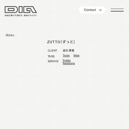
C
o
n
t
a
c
t
C
o
n
t
a
c
t
Works
ZUTTO（ずっと）
自社事業
CLIENT
Tools
Web
TAGS
Public
SERVICE
Relations