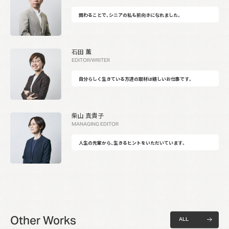
関わることで、シニアの私も前向きになれました。
石田 薫
EDITOR/WRITER
自分らしく生きている方達の取材は嬉しいお仕事です。
柴山 真貴子
MANAGING EDITOR
人生の先輩から、生きるヒントをいただいています。
Other Works
A
L
L
A
L
L