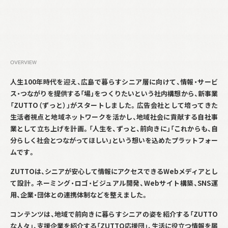
OVERVIEW
人生
100
年時代を迎え、広島で暮らすシニア層に向けて、情報・サービ
ス・つながりを提供する「場」をつくりたいという社内構想から、新事業
「
ZUTTO
（ずっと）」がスタートしました。広告会社として培ってきた
生活者視点と地域ネットワークを活かし、地域社会に貢献する自社事
業として立ち上げを計画。「人生を、ずっと、前向きに」「これからも、自
分らしく社会とつながってほしい」という想いを込めたプラットフォー
ムです。
ZUTTO
は、シニアが安心して情報にアクセスできる
Web
メディアとし
て設計。ネーミング・ロゴ・ビジュアル開発、
Web
サイト構築、
SNS
運
用、企業・団体との連携体制などを整えました。
コンテンツは、地域で前向きに暮らすシニアの姿を紹介する「
ZUTTO
な人々」、支援企業を紹介する「
ZUTTO
応援団」、生活に役立つ情報を届