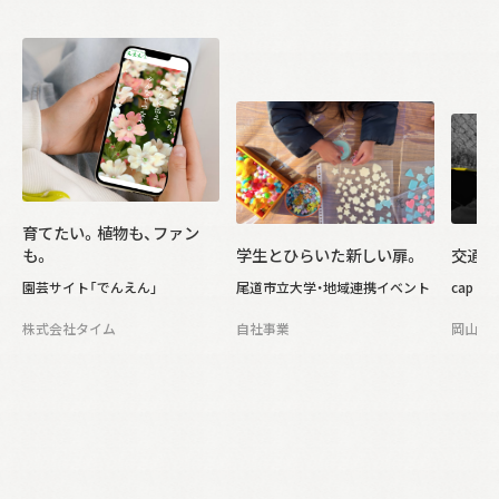
育てたい。植物も、ファン
も。
学生とひらいた新しい扉。
交通事
園芸サイト「でんえん」
尾道市立大学・地域連携イベント
cap & b
株式会社タイム
自社事業
岡山ト