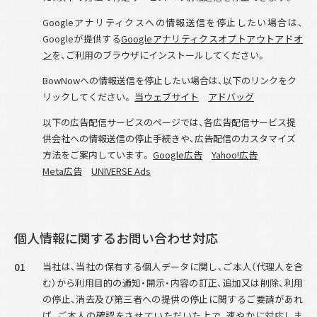
Googleアナリティクスへの情報送信を停止したい場合は、
Googleが提供する
Googleアナリティクスオプトアウトアドオ
ン
を、ご利用のブラウザにインストールしてください。
BowNowへの情報送信を停止したい場合は、以下のリンクをク
リックしてください。
当ウェブサイト
アドバッグ
以下の広告配信サービスのページでは、各広告配信サービス提
供会社への情報送信の停止手続きや、広告配信のカスタマイズ
方法をご案内しています。
Google広告
Yahoo!広告
Meta広告
UNIVERSE Ads
個人情報に関するお問い合わせ対応
01
当社は、当社の保有する個人データに関し、ご本人（代理人を含
む）から利用目的の通知・開示・内容の訂正、追加又は削除、利用
の停止、消去及び第三者への提供の停止に関するご要請があれ
ば、ご本人の確認をさせていただいた上で、速やかに対応しま