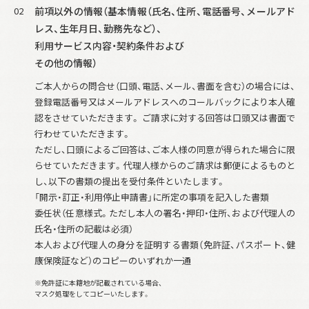
02
前項以外の情報（基本情報（氏名、住所、電話番号、メールアド
レス、生年月日、
勤務先など）、
利用サービス内容・契約条件および
その他の情報）
ご本人からの問合せ（口頭、電話、メール、書面を含む）の場合には、
登録電話番号又はメールアドレスへのコールバックにより本人確
認をさせていただきます。 ご請求に対する回答は口頭又は書面で
行わせていただきます。
ただし、口頭によるご回答は、ご本人様の同意が得られた場合に限
らせていただきます。
代理人様からのご請求は郵便によるものと
し、以下の書類の提出を受付条件といたします。
「開示・訂正・利用停止申請書」に所定の事項を記入した書類
委任状（任意様式。ただし本人の署名・押印・住所、および代理人の
氏名・住所の記載は必須）
本人および代理人の身分を証明する書類（免許証、パスポート、健
康保険証など）のコピーのいずれか一通
※免許証に本籍地が記載されている場合、
マスク処理をしてコピーいたします。