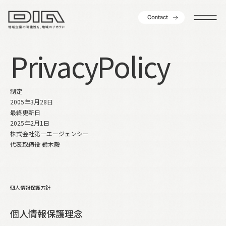
C
o
n
t
a
c
t
C
o
n
t
a
c
t
P
r
i
v
a
c
y
P
o
l
i
c
y
制定
2005年3月28日
最終更新日
2025年2月1日
株式会社第一エージェンシー
代表取締役 鈴木毅
個人情報保護方針
個人情報保護理念