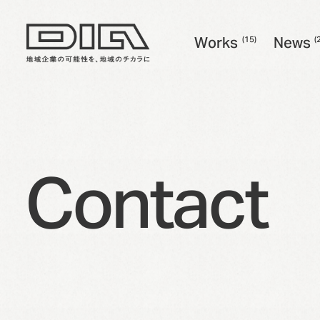
W
o
r
k
s
N
e
w
s
(15)
(
W
o
r
k
s
N
e
w
s
C
o
n
t
a
c
t