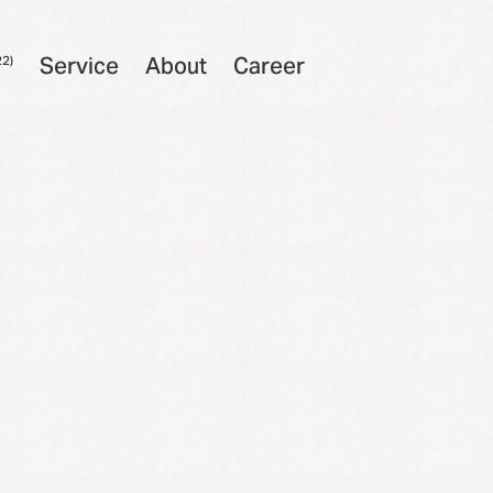
S
e
r
v
i
c
e
A
b
o
u
t
C
a
r
e
e
r
22)
S
e
r
v
i
c
e
A
b
o
u
t
C
a
r
e
e
r