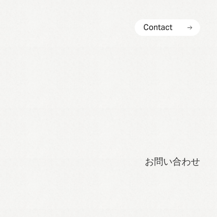
C
o
n
t
a
c
t
C
o
n
t
a
c
t
お問い合わせ