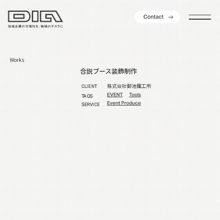
C
o
n
t
a
c
t
C
o
n
t
a
c
t
Works
合説ブース装飾制作
株式会社御池鐵工所
CLIENT
EVENT
Tools
TAGS
Event Produce
SERVICE