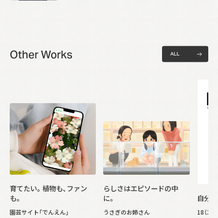
Other Works
A
L
L
A
L
L
育てたい。植物も、ファン
らしさはエピソードの中
も。
に。
自分で
園芸サイト「でんえん」
うさぎのお姉さん
18（エ