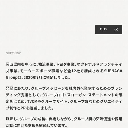
P
L
A
Y
P
L
A
Y
OVERVIEW
岡山県内を中心に、物流事業、トヨタ事業、マクドナルドフランチャイ
ズ事業、モータースポーツ事業など全
12
社で構成される
SUENAGA
Group
は、
2020
年
7
月に発足しました。
発足にあたり、グループメッセージを社内外へ発信するためのブラン
ディング支援として、グループロゴ・スローガン・ステートメントの策
定をはじめ、
TVCM
やグループサイト、グループ報などのクリエイティ
ブ制作と
PR
を担当しました。
以降も、グループの成長に伴走しながら、グループ間の交流促進や採用
活動に向けた支援を継続しています。