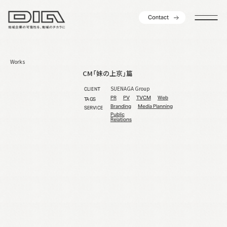
C
o
n
t
a
c
t
C
o
n
t
a
c
t
Works
CM「妹の上京」篇
SUENAGA Group
CLIENT
PR
PV
TVCM
Web
TAGS
Branding
Media Planning
SERVICE
Public
Relations