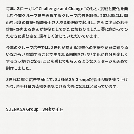
毎年、スローガン“
Challenge and Change”
のもと、挑戦と変化を楽
しむ企業グループ像を表現するグループ広告を制作。
2025
年には、岡
山県出身の俳優・鈴鹿央士さんを
3
年連続で起用し、さらに注目の若手
俳優・野内まるさんが妹役として新たに加わりました。夢に向かってひ
たむきに進む姿を、瑞々しく演じていただいています。
今年のグループ広告では、
Z
世代が抱える将来への不安や葛藤に寄り添
いながら、「挑戦することで生まれる前向きさ」や「変化が自分を楽しく
するきっかけになる」ことを感じてもらえるようなメッセージを込めて
制作しました。
Z
世代に響く広告を通じて、
SUENAGA Group
の採用活動を盛り上げ
たり、若手社員の皆様を勇気づける広告になればと願っています。
SUENAGA Group
Webサイト