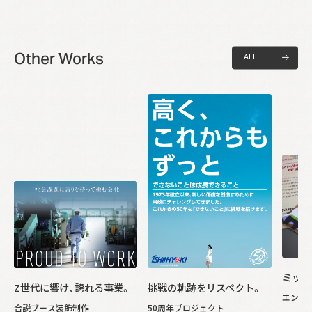
Other Works
A
L
L
A
L
L
ミッシ
Z世代に響け、誇れる事業。
挑戦の軌跡をリスペクト。
エンザ
合説ブース装飾制作
50周年プロジェクト