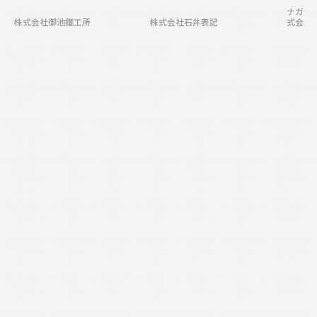
ナガセヴ
株式会社御池鐵工所
株式会社石井表記
式会社 