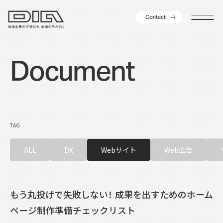
C
o
n
t
a
c
t
C
o
n
t
a
c
t
D
o
c
u
m
e
n
t
TAG
ALL
DX
Webサイト
Web広告
もう丸投げで失敗しない！ 成果を出すためのホーム
ページ制作準備チェックリスト