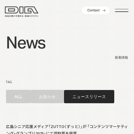
C
o
n
t
a
c
t
C
o
n
t
a
c
t
N
e
w
s
新着情報
TAG
ALL
お知らせ
ニュースリリース
広島シニア応援メディア「ZUTTO（ずっと）」が 「コンテンツマーケティ
ング・グランプリ2025」にて奨励賞を受賞